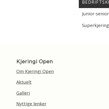
BEDRIFTSK
Junior-senio
Superkjering 
Kjeringi Open
Om Kjeringi Open
Aktuelt
Galleri
Nyttige lenker