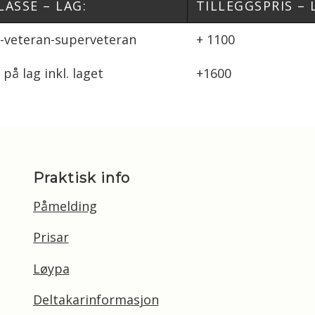
LASSE – LAG:
TILLEGGSPRIS – 
r-veteran-superveteran
+ 1100
på lag inkl. laget
+1600
Praktisk info
Påmelding
Prisar
Løypa
Deltakarinformasjon