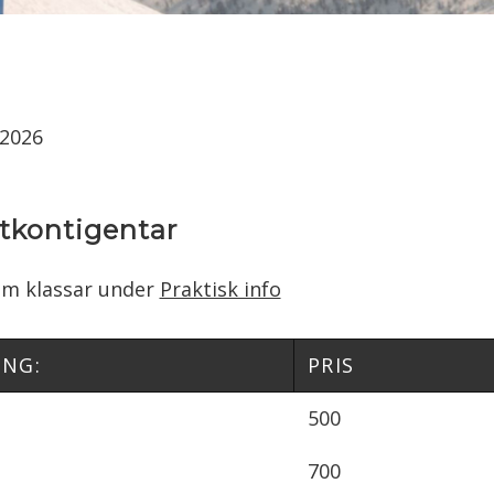
 2026
rtkontigentar
 om klassar under
Praktisk info
ING:
PRIS
500
700