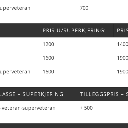
Superveteran
700
PRIS U/SUPERKJERING:
PRI
1200
140
1600
190
Superveteran
1600
190
LASSE – SUPERKJERING:
TILLEGGSPRIS – 
r-veteran-superveteran
+ 500